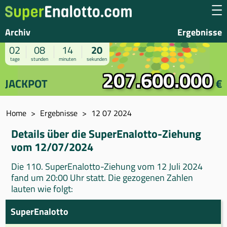
Archiv
Ergebnisse
02
08
14
20
tage
stunden
minuten
sekunden
207.600.000
JACKPOT
€
Home
Ergebnisse
12 07 2024
Details über die SuperEnalotto-Ziehung
vom 12/07/2024
Die 110. SuperEnalotto-Ziehung vom 12 Juli 2024
fand um 20:00 Uhr statt. Die gezogenen Zahlen
lauten wie folgt:
SuperEnalotto