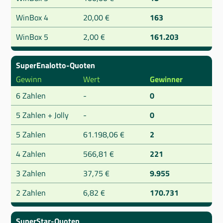
WinBox 4
20,00 €
163
WinBox 5
2,00 €
161.203
SuperEnalotto-Quoten
Gewinn
Wert
Gewinner
6 Zahlen
-
0
5 Zahlen + Jolly
-
0
5 Zahlen
61.198,06 €
2
4 Zahlen
566,81 €
221
3 Zahlen
37,75 €
9.955
2 Zahlen
6,82 €
170.731
SuperStar-Quoten