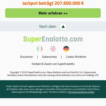
Jackpot beträgt 207.600.000 €
Mehr erfahren >>
Nach oben
Disclaimer
|
Datenschutz
|
Cookie-Richtlinie
Kontakt & Zweck von SuperEnalotto
Copyright © 2026 SuperEnalotto.com. Diese Website wird von Giochi24 S.r.l. Unipersonale
betrieben, einem Unternehmen unter der Leitung und Koordination von Lotto.com Holdings LTD.
Online-Spiele sind auf zugelassenen Websites verfügbar. Die Gewinnchancen sind auf der Website
der Anbieter oder unter www.adm.gov.it einsehbar. Glücksspiel kann zu krankhafter Sucht führen.
Glücksspiel ist für Minderjährige unter 18 Jahren verboten.
Hier Gewinnchancen prüfen.