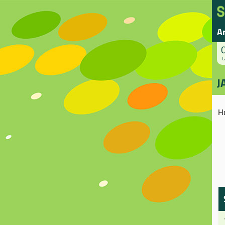
A
t
J
H