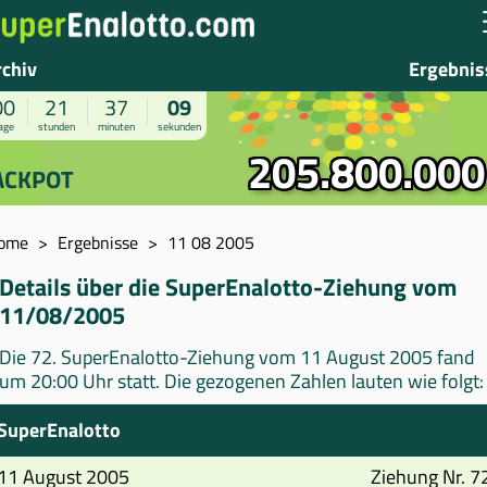
rchiv
Ergebnis
00
21
37
09
age
stunden
minuten
sekunden
205.800.000
ACKPOT
ome
Ergebnisse
11 08 2005
Details über die SuperEnalotto-Ziehung vom
11/08/2005
Die 72. SuperEnalotto-Ziehung vom 11 August 2005 fand
um 20:00 Uhr statt. Die gezogenen Zahlen lauten wie folgt:
SuperEnalotto
11 August 2005
Ziehung Nr. 7