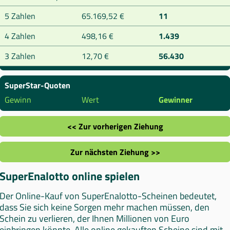
5 Zahlen
65.169,52 €
11
4 Zahlen
498,16 €
1.439
3 Zahlen
12,70 €
56.430
SuperStar-Quoten
Gewinn
Wert
Gewinner
<< Zur vorherigen Ziehung
Zur nächsten Ziehung >>
SuperEnalotto online spielen
Der Online-Kauf von SuperEnalotto-Scheinen bedeutet,
dass Sie sich keine Sorgen mehr machen müssen, den
Schein zu verlieren, der Ihnen Millionen von Euro
einbringen könnte. Alle online gekauften Scheine sind mit