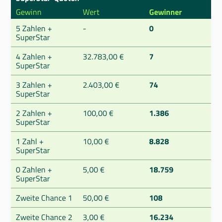
Gewinn
Wert
Gewinner
5 Zahlen +
-
0
SuperStar
4 Zahlen +
32.783,00 €
7
SuperStar
3 Zahlen +
2.403,00 €
74
SuperStar
2 Zahlen +
100,00 €
1.386
SuperStar
1 Zahl +
10,00 €
8.828
SuperStar
0 Zahlen +
5,00 €
18.759
SuperStar
Zweite Chance 1
50,00 €
108
Zweite Chance 2
3,00 €
16.234