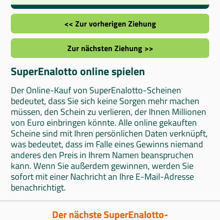
<< Zur vorherigen Ziehung
Zur nächsten Ziehung >>
SuperEnalotto online spielen
Der Online-Kauf von SuperEnalotto-Scheinen
bedeutet, dass Sie sich keine Sorgen mehr machen
müssen, den Schein zu verlieren, der Ihnen Millionen
von Euro einbringen könnte. Alle online gekauften
Scheine sind mit Ihren persönlichen Daten verknüpft,
was bedeutet, dass im Falle eines Gewinns niemand
anderes den Preis in Ihrem Namen beanspruchen
kann. Wenn Sie außerdem gewinnen, werden Sie
sofort mit einer Nachricht an Ihre E-Mail-Adresse
benachrichtigt.
Der nächste SuperEnalotto-