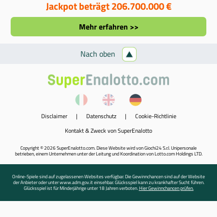
Jackpot beträgt 206.700.000 €
Mehr erfahren >>
Nach oben
Disclaimer
|
Datenschutz
|
Cookie-Richtlinie
Kontakt & Zweck von SuperEnalotto
Copyright © 2026 SuperEnalotto.com. Diese Website wird von Giochi24 S.r.l. Unipersonale
betrieben, einem Unternehmen unter der Leitung und Koordination von Lotto.com Holdings LTD.
Online-Spiele sind auf zugelassenen Websites verfügbar. Die Gewinnchancen sind auf der Website
der Anbieter oder unter www.adm.gov.it einsehbar. Glücksspiel kann zu krankhafter Sucht führen.
Glücksspiel ist für Minderjährige unter 18 Jahren verboten.
Hier Gewinnchancen prüfen.