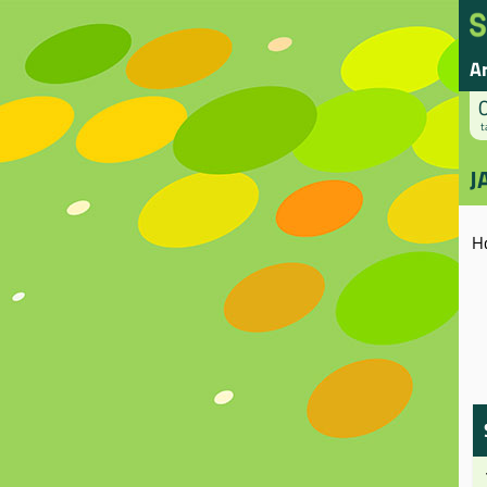
A
t
J
H