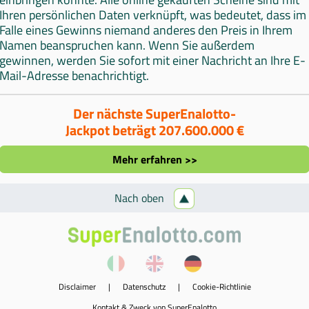
Ihren persönlichen Daten verknüpft, was bedeutet, dass im
Falle eines Gewinns niemand anderes den Preis in Ihrem
Namen beanspruchen kann. Wenn Sie außerdem
gewinnen, werden Sie sofort mit einer Nachricht an Ihre E-
Mail-Adresse benachrichtigt.
Der nächste SuperEnalotto-
Jackpot beträgt 207.600.000 €
Mehr erfahren >>
Nach oben
Disclaimer
|
Datenschutz
|
Cookie-Richtlinie
Kontakt & Zweck von SuperEnalotto