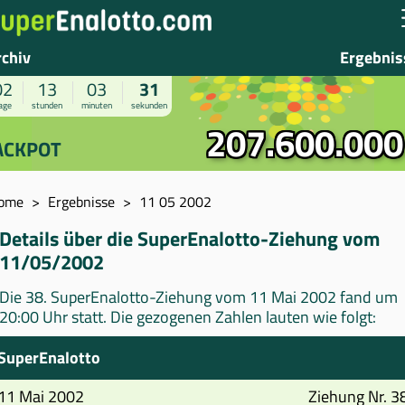
rchiv
Ergebnis
02
13
03
30
age
stunden
minuten
sekunden
207.600.000
ACKPOT
ome
Ergebnisse
11 05 2002
Details über die SuperEnalotto-Ziehung vom
11/05/2002
Die 38. SuperEnalotto-Ziehung vom 11 Mai 2002 fand um
20:00 Uhr statt. Die gezogenen Zahlen lauten wie folgt:
SuperEnalotto
11 Mai 2002
Ziehung Nr. 3