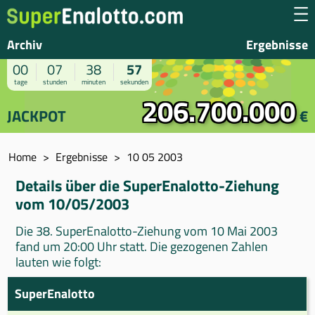
Archiv
Ergebnisse
00
07
38
57
tage
stunden
minuten
sekunden
206.700.000
JACKPOT
€
Home
Ergebnisse
10 05 2003
Details über die SuperEnalotto-Ziehung
vom 10/05/2003
Die 38. SuperEnalotto-Ziehung vom 10 Mai 2003
fand um 20:00 Uhr statt. Die gezogenen Zahlen
lauten wie folgt:
SuperEnalotto