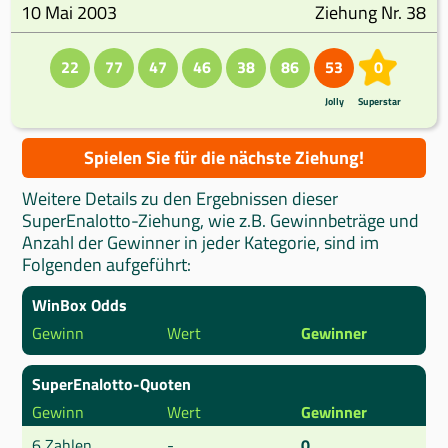
10 Mai 2003
Ziehung Nr. 38
22
77
47
46
38
86
53
0
Jolly
Superstar
Spielen Sie für die nächste Ziehung!
Weitere Details zu den Ergebnissen dieser
SuperEnalotto-Ziehung, wie z.B. Gewinnbeträge und
Anzahl der Gewinner in jeder Kategorie, sind im
Folgenden aufgeführt:
WinBox Odds
Gewinn
Wert
Gewinner
SuperEnalotto-Quoten
Gewinn
Wert
Gewinner
6 Zahlen
-
0