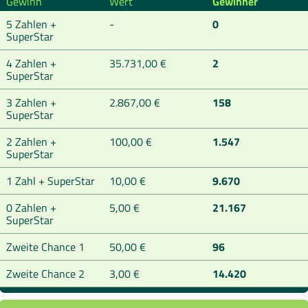
Gewinn
Wert
Gewinner
5 Zahlen +
-
0
SuperStar
4 Zahlen +
35.731,00 €
2
SuperStar
3 Zahlen +
2.867,00 €
158
SuperStar
2 Zahlen +
100,00 €
1.547
SuperStar
1 Zahl + SuperStar
10,00 €
9.670
0 Zahlen +
5,00 €
21.167
SuperStar
Zweite Chance 1
50,00 €
96
Zweite Chance 2
3,00 €
14.420