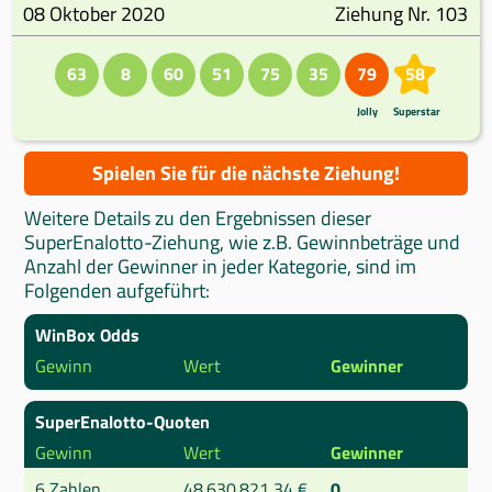
08 Oktober 2020
Ziehung Nr. 103
63
8
60
51
75
35
79
58
Jolly
Superstar
Spielen Sie für die nächste Ziehung!
Weitere Details zu den Ergebnissen dieser
SuperEnalotto-Ziehung, wie z.B. Gewinnbeträge und
Anzahl der Gewinner in jeder Kategorie, sind im
Folgenden aufgeführt:
WinBox Odds
Gewinn
Wert
Gewinner
SuperEnalotto-Quoten
Gewinn
Wert
Gewinner
6 Zahlen
48.630.821,34 €
0