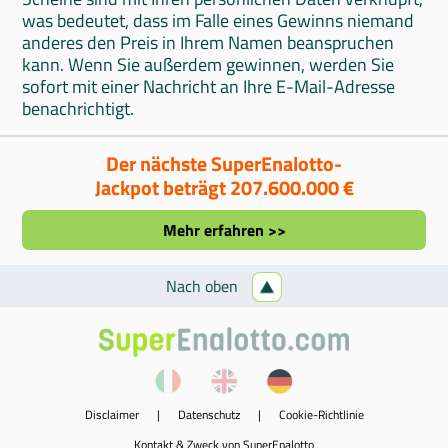
was bedeutet, dass im Falle eines Gewinns niemand
anderes den Preis in Ihrem Namen beanspruchen
kann. Wenn Sie außerdem gewinnen, werden Sie
sofort mit einer Nachricht an Ihre E-Mail-Adresse
benachrichtigt.
Der nächste SuperEnalotto-
Jackpot beträgt 207.600.000 €
Mehr erfahren >>
Nach oben
Disclaimer
|
Datenschutz
|
Cookie-Richtlinie
Kontakt & Zweck von SuperEnalotto