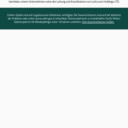
betrieben, einem Unternehmen unter der Leitung und Koordination von Lotto.com Holdings LTD.
Online-Spiele sind auf zugelassenen Websites verfügbar. Die Gewinnchancen sind auf der Website
der Anbieter oder unter www.adm.gov.it einsehbar. Glücksspiel kann zu krankhafter Sucht führen.
Glücksspiel ist für Minderjährige unter 18 Jahren verboten.
Hier Gewinnchancen prüfen.