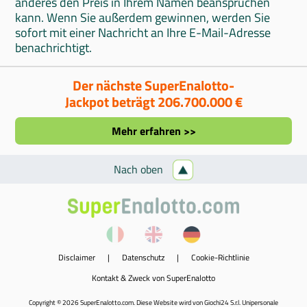
anderes den Preis in Ihrem Namen beanspruchen
kann. Wenn Sie außerdem gewinnen, werden Sie
sofort mit einer Nachricht an Ihre E-Mail-Adresse
benachrichtigt.
Der nächste SuperEnalotto-
Jackpot beträgt 206.700.000 €
Mehr erfahren >>
Nach oben
Disclaimer
|
Datenschutz
|
Cookie-Richtlinie
Kontakt & Zweck von SuperEnalotto
Copyright © 2026 SuperEnalotto.com. Diese Website wird von Giochi24 S.r.l. Unipersonale