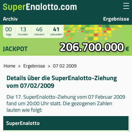
Archiv
Ergebnisse
00
13
46
41
tage
stunden
minuten
sekunden
206.700.000
JACKPOT
€
Home
Ergebnisse
07 02 2009
Details über die SuperEnalotto-Ziehung
vom 07/02/2009
Die 17. SuperEnalotto-Ziehung vom 07 Februar 2009
fand um 20:00 Uhr statt. Die gezogenen Zahlen
lauten wie folgt:
SuperEnalotto