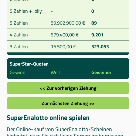
5 Zahlen + Jolly
-
0
5 Zahlen
59.902.900,00 €
89
4 Zahlen
579.400,00 €
9.201
3 Zahlen
16.500,00 €
323.053
SuperStar-Quoten
Gewinn
Wert
Gewinner
<< Zur vorherigen Ziehung
Zur nächsten Ziehung >>
SuperEnalotto online spielen
Der Online-Kauf von SuperEnalotto-Scheinen
bedeutet, dass Sie sich keine Sorgen mehr machen