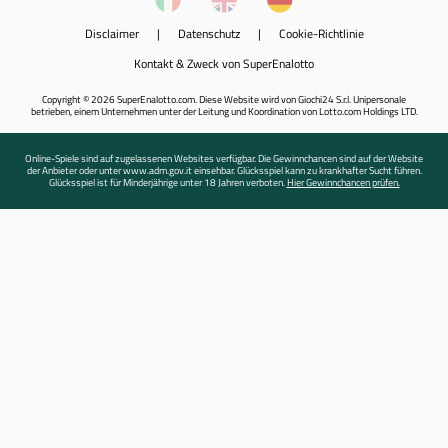
Disclaimer
|
Datenschutz
|
Cookie-Richtlinie
Kontakt & Zweck von SuperEnalotto
Copyright © 2026 SuperEnalotto.com. Diese Website wird von Giochi24 S.r.l. Unipersonale
betrieben, einem Unternehmen unter der Leitung und Koordination von Lotto.com Holdings LTD.
Online-Spiele sind auf zugelassenen Websites verfügbar. Die Gewinnchancen sind auf der Website
der Anbieter oder unter www.adm.gov.it einsehbar. Glücksspiel kann zu krankhafter Sucht führen.
Glücksspiel ist für Minderjährige unter 18 Jahren verboten.
Hier Gewinnchancen prüfen.