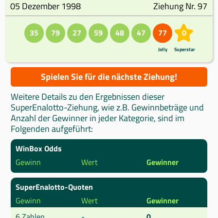
05 Dezember 1998
Ziehung Nr. 97
35
79
27
59
48
47
77
0
Jolly
Superstar
Spielen Sie für die nächste Ziehung!
Weitere Details zu den Ergebnissen dieser
SuperEnalotto-Ziehung, wie z.B. Gewinnbeträge und
Anzahl der Gewinner in jeder Kategorie, sind im
Folgenden aufgeführt:
WinBox Odds
Gewinn
Wert
Gewinner
SuperEnalotto-Quoten
Gewinn
Wert
Gewinner
6 Zahlen
-
0