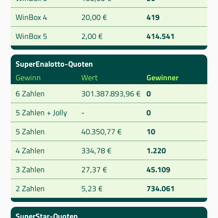
WinBox 4
20,00 €
419
WinBox 5
2,00 €
414.541
SuperEnalotto-Quoten
Gewinn
Wert
Gewinner
6 Zahlen
301.387.893,96 €
0
5 Zahlen + Jolly
-
0
5 Zahlen
40.350,77 €
10
4 Zahlen
334,78 €
1.220
3 Zahlen
27,37 €
45.109
2 Zahlen
5,23 €
734.061
SuperStar-Quoten