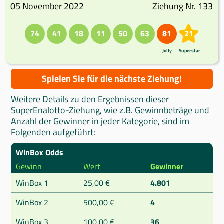
05 November 2022
Ziehung Nr. 133
74
41
18
11
50
63
81
21
Jolly
Superstar
Spielen Sie für die nächste Ziehung!
Weitere Details zu den Ergebnissen dieser
SuperEnalotto-Ziehung, wie z.B. Gewinnbeträge und
Anzahl der Gewinner in jeder Kategorie, sind im
Folgenden aufgeführt:
WinBox Odds
Gewinn
Wert
Gewinner
WinBox 1
25,00 €
4.801
WinBox 2
500,00 €
4
WinBox 3
100,00 €
36