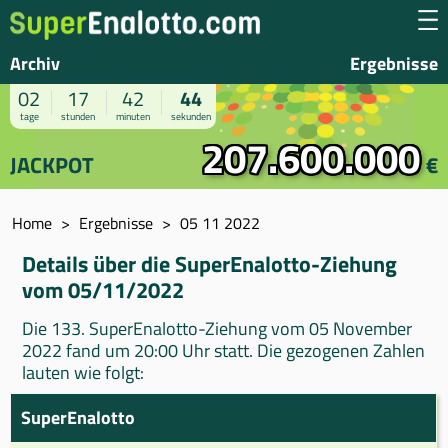
Archiv
Ergebnisse
02
17
42
44
tage
stunden
minuten
sekunden
207.600.000
JACKPOT
€
Home
Ergebnisse
05 11 2022
Details über die SuperEnalotto-Ziehung
vom 05/11/2022
Die 133. SuperEnalotto-Ziehung vom 05 November
2022 fand um 20:00 Uhr statt. Die gezogenen Zahlen
lauten wie folgt:
SuperEnalotto