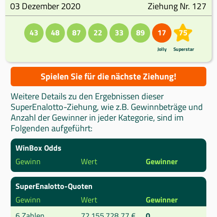
03 Dezember 2020
Ziehung Nr. 127
43
48
87
22
33
89
17
75
Jolly
Superstar
Spielen Sie für die nächste Ziehung!
Weitere Details zu den Ergebnissen dieser
SuperEnalotto-Ziehung, wie z.B. Gewinnbeträge und
Anzahl der Gewinner in jeder Kategorie, sind im
Folgenden aufgeführt:
WinBox Odds
Gewinn
Wert
Gewinner
SuperEnalotto-Quoten
Gewinn
Wert
Gewinner
6 Zahlen
72.155.728,77 €
0