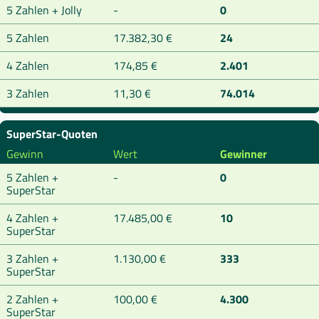
5 Zahlen + Jolly
-
0
5 Zahlen
17.382,30 €
24
4 Zahlen
174,85 €
2.401
3 Zahlen
11,30 €
74.014
SuperStar-Quoten
Gewinn
Wert
Gewinner
5 Zahlen +
-
0
SuperStar
4 Zahlen +
17.485,00 €
10
SuperStar
3 Zahlen +
1.130,00 €
333
SuperStar
2 Zahlen +
100,00 €
4.300
SuperStar