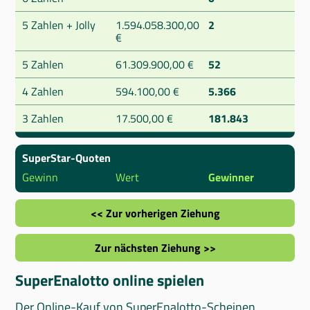
5 Zahlen + Jolly
1.594.058.300,00
2
€
5 Zahlen
61.309.900,00 €
52
4 Zahlen
594.100,00 €
5.366
3 Zahlen
17.500,00 €
181.843
SuperStar-Quoten
Gewinn
Wert
Gewinner
<< Zur vorherigen Ziehung
Zur nächsten Ziehung >>
SuperEnalotto online spielen
Der Online-Kauf von SuperEnalotto-Scheinen