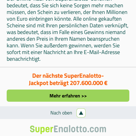
bedeutet, dass Sie sich keine Sorgen mehr machen
müssen, den Schein zu verlieren, der Ihnen Millionen
von Euro einbringen könnte. Alle online gekauften
Scheine sind mit Ihren persönlichen Daten verknüpft,
was bedeutet, dass im Falle eines Gewinns niemand
anderes den Preis in Ihrem Namen beanspruchen
kann. Wenn Sie außerdem gewinnen, werden Sie
sofort mit einer Nachricht an Ihre E-Mail-Adresse
benachrichtigt.
Der nächste SuperEnalotto-
Jackpot beträgt 207.600.000 €
Mehr erfahren >>
Nach oben