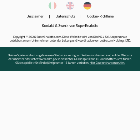
Disclaimer
|
Datenschutz
|
Cookie-Richtlinie
Kontakt & Zweck von SuperEnalotto
Copyright © 2026 SuperEnalotto.com. Diese Website wird von Giochi24 S.r.l. Unipersonale
betrieben, einem Unternehmen unter der Leitung und Koordination von Lotto.com Holdings LTD.
Online-Spiele sind auf zugelassenen Websites verfügbar. Die Gewinnchancen sind auf der Website
der Anbieter oder unter www.adm.gov.it einsehbar. Glücksspiel kann zu krankhafter Sucht führen.
Glücksspiel ist für Minderjährige unter 18 Jahren verboten.
Hier Gewinnchancen prüfen.