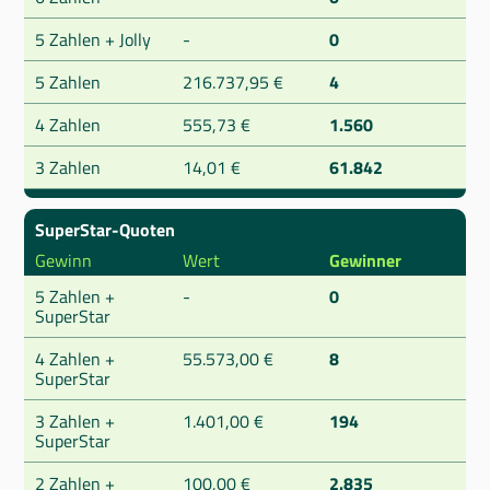
5 Zahlen + Jolly
-
0
5 Zahlen
216.737,95 €
4
4 Zahlen
555,73 €
1.560
3 Zahlen
14,01 €
61.842
SuperStar-Quoten
Gewinn
Wert
Gewinner
5 Zahlen +
-
0
SuperStar
4 Zahlen +
55.573,00 €
8
SuperStar
3 Zahlen +
1.401,00 €
194
SuperStar
2 Zahlen +
100,00 €
2.835