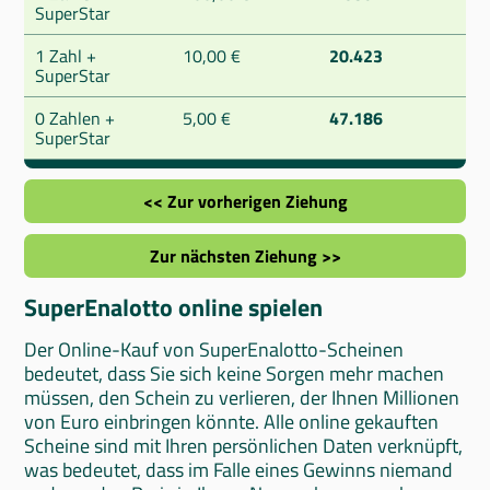
SuperStar
1 Zahl +
10,00 €
20.423
SuperStar
0 Zahlen +
5,00 €
47.186
SuperStar
<< Zur vorherigen Ziehung
Zur nächsten Ziehung >>
SuperEnalotto online spielen
Der Online-Kauf von SuperEnalotto-Scheinen
bedeutet, dass Sie sich keine Sorgen mehr machen
müssen, den Schein zu verlieren, der Ihnen Millionen
von Euro einbringen könnte. Alle online gekauften
Scheine sind mit Ihren persönlichen Daten verknüpft,
was bedeutet, dass im Falle eines Gewinns niemand