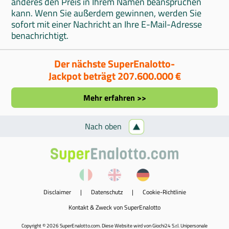
anderes den Preis in Ihrem Namen beanspruchen
kann. Wenn Sie außerdem gewinnen, werden Sie
sofort mit einer Nachricht an Ihre E-Mail-Adresse
benachrichtigt.
Der nächste SuperEnalotto-
Jackpot beträgt 207.600.000 €
Mehr erfahren >>
Nach oben
Disclaimer
|
Datenschutz
|
Cookie-Richtlinie
Kontakt & Zweck von SuperEnalotto
Copyright © 2026 SuperEnalotto.com. Diese Website wird von Giochi24 S.r.l. Unipersonale