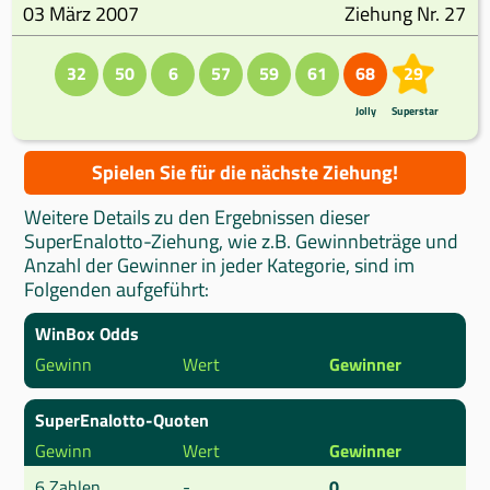
03 März 2007
Ziehung Nr. 27
32
50
6
57
59
61
68
29
Jolly
Superstar
Spielen Sie für die nächste Ziehung!
Weitere Details zu den Ergebnissen dieser
SuperEnalotto-Ziehung, wie z.B. Gewinnbeträge und
Anzahl der Gewinner in jeder Kategorie, sind im
Folgenden aufgeführt:
WinBox Odds
Gewinn
Wert
Gewinner
SuperEnalotto-Quoten
Gewinn
Wert
Gewinner
6 Zahlen
-
0