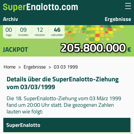
Archiv
Ergebnisse
00
09
12
46
tage
stunden
minuten
sekunden
205.800.000
JACKPOT
€
Home
Ergebnisse
03 03 1999
Details über die SuperEnalotto-Ziehung
vom 03/03/1999
Die 18. SuperEnalotto-Ziehung vom 03 März 1999
fand um 20:00 Uhr statt. Die gezogenen Zahlen
lauten wie folgt:
SuperEnalotto