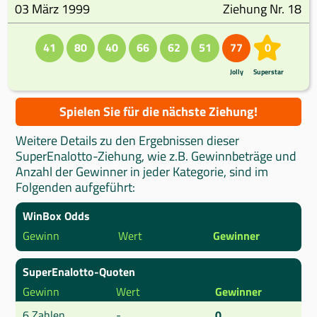
03 März 1999
Ziehung Nr. 18
41
80
40
66
62
51
77
0
Jolly
Superstar
Spielen Sie für die nächste Ziehung!
Weitere Details zu den Ergebnissen dieser
SuperEnalotto-Ziehung, wie z.B. Gewinnbeträge und
Anzahl der Gewinner in jeder Kategorie, sind im
Folgenden aufgeführt:
WinBox Odds
Gewinn
Wert
Gewinner
SuperEnalotto-Quoten
Gewinn
Wert
Gewinner
6 Zahlen
-
0