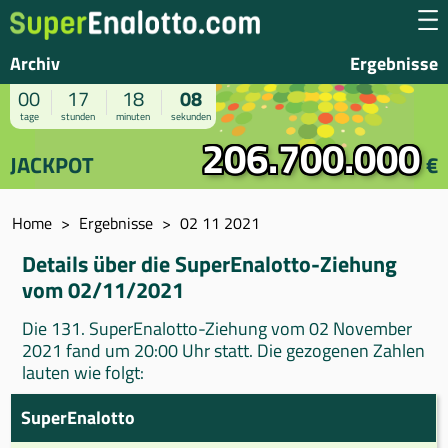
Archiv
Ergebnisse
00
17
18
08
tage
stunden
minuten
sekunden
206.700.000
JACKPOT
€
Home
Ergebnisse
02 11 2021
Details über die SuperEnalotto-Ziehung
vom 02/11/2021
Die 131. SuperEnalotto-Ziehung vom 02 November
2021 fand um 20:00 Uhr statt. Die gezogenen Zahlen
lauten wie folgt:
SuperEnalotto