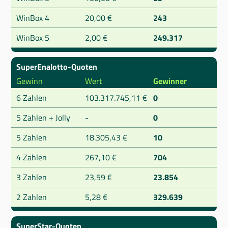
WinBox 4
20,00 €
243
WinBox 5
2,00 €
249.317
SuperEnalotto-Quoten
Gewinn
Wert
Gewinner
6 Zahlen
103.317.745,11 €
0
5 Zahlen + Jolly
-
0
5 Zahlen
18.305,43 €
10
4 Zahlen
267,10 €
704
3 Zahlen
23,59 €
23.854
2 Zahlen
5,28 €
329.639
SuperStar-Quoten