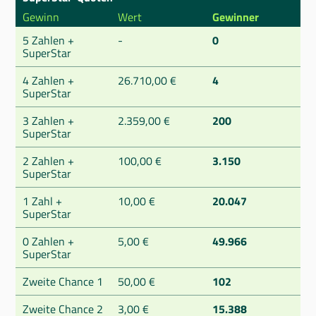
Gewinn
Wert
Gewinner
5 Zahlen +
-
0
SuperStar
4 Zahlen +
26.710,00 €
4
SuperStar
3 Zahlen +
2.359,00 €
200
SuperStar
2 Zahlen +
100,00 €
3.150
SuperStar
1 Zahl +
10,00 €
20.047
SuperStar
0 Zahlen +
5,00 €
49.966
SuperStar
Zweite Chance 1
50,00 €
102
Zweite Chance 2
3,00 €
15.388