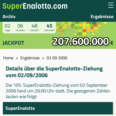
Archiv
Ergebnisse
02
06
48
45
tage
stunden
minuten
sekunden
207.600.000
JACKPOT
€
Home
Ergebnisse
02 09 2006
Details über die SuperEnalotto-Ziehung
vom 02/09/2006
Die 105. SuperEnalotto-Ziehung vom 02 September
2006 fand um 20:00 Uhr statt. Die gezogenen Zahlen
lauten wie folgt:
SuperEnalotto