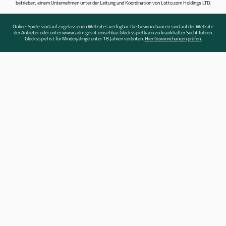
betrieben, einem Unternehmen unter der Leitung und Koordination von Lotto.com Holdings LTD.
Online-Spiele sind auf zugelassenen Websites verfügbar. Die Gewinnchancen sind auf der Website
der Anbieter oder unter www.adm.gov.it einsehbar. Glücksspiel kann zu krankhafter Sucht führen.
Glücksspiel ist für Minderjährige unter 18 Jahren verboten.
Hier Gewinnchancen prüfen.