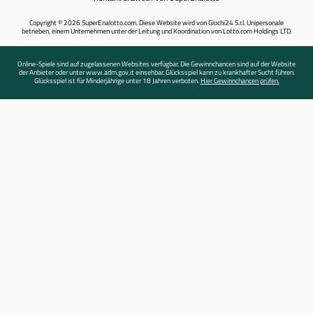
Copyright © 2026 SuperEnalotto.com. Diese Website wird von Giochi24 S.r.l. Unipersonale
betrieben, einem Unternehmen unter der Leitung und Koordination von Lotto.com Holdings LTD.
Online-Spiele sind auf zugelassenen Websites verfügbar. Die Gewinnchancen sind auf der Website
der Anbieter oder unter www.adm.gov.it einsehbar. Glücksspiel kann zu krankhafter Sucht führen.
Glücksspiel ist für Minderjährige unter 18 Jahren verboten.
Hier Gewinnchancen prüfen.