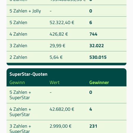
5 Zahlen + Jolly
-
0
5 Zahlen
52.322,40 €
6
4 Zahlen
426,82 €
744
3 Zahlen
29,99 €
32.022
2 Zahlen
5,64 €
530.015
SuperStar-Quoten
Gewinn
Wert
Gewinner
5 Zahlen +
-
0
SuperStar
4 Zahlen +
42.682,00 €
4
SuperStar
3 Zahlen +
2.999,00 €
231
SuperStar